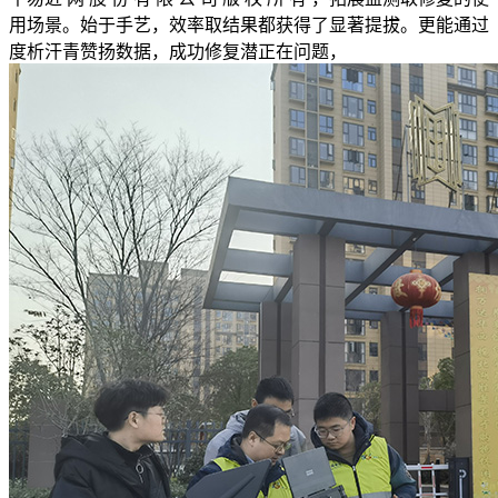
用场景。始于手艺，效率取结果都获得了显著提拔。更能通过
度析汗青赞扬数据，成功修复潜正在问题，