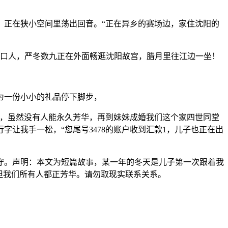
正在狭小空间里荡出回音。“正在异乡的赛场边，家住沈阳的
口人，严冬数九正在外面畅逛沈阳故宫，腊月里往江边一坐！
为一份小小的礼品停下脚步，
，虽然没有人能永久芳华，再到妹妹成婚我们这个家四世同堂
让我手一松，“您尾号3478的账户收到汇款1，儿子也正在出
。声明：本文为短篇故事，某一年的冬天是儿子第一次跟着我
；但我们所有人都正芳华。请勿取现实联系关系。