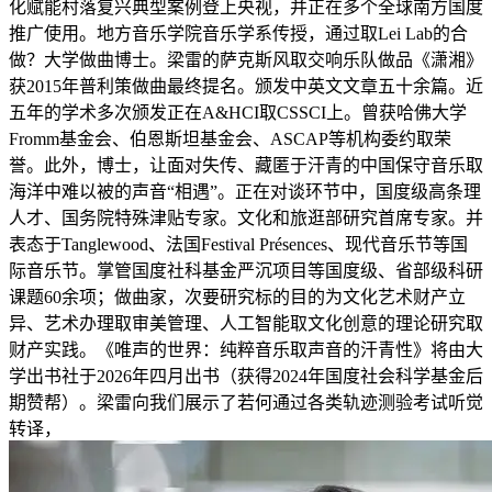
化赋能村落复兴典型案例登上央视，并正在多个全球南方国度
推广使用。地方音乐学院音乐学系传授，通过取Lei Lab的合
做？大学做曲博士。梁雷的萨克斯风取交响乐队做品《潇湘》
获2015年普利策做曲最终提名。颁发中英文文章五十余篇。近
五年的学术多次颁发正在A&HCI取CSSCI上。曾获哈佛大学
Fromm基金会、伯恩斯坦基金会、ASCAP等机构委约取荣
誉。此外，博士，让面对失传、藏匿于汗青的中国保守音乐取
海洋中难以被的声音“相遇”。正在对谈环节中，国度级高条理
人才、国务院特殊津贴专家。文化和旅逛部研究首席专家。并
表态于Tanglewood、法国Festival Présences、现代音乐节等国
际音乐节。掌管国度社科基金严沉项目等国度级、省部级科研
课题60余项；做曲家，次要研究标的目的为文化艺术财产立
异、艺术办理取审美管理、人工智能取文化创意的理论研究取
财产实践。《唯声的世界：纯粹音乐取声音的汗青性》将由大
学出书社于2026年四月出书（获得2024年国度社会科学基金后
期赞帮）。梁雷向我们展示了若何通过各类轨迹测验考试听觉
转译，