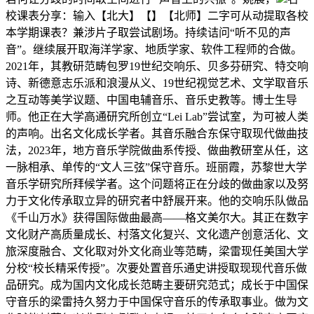
校课表分享：输入【北大】【】【北师】二字可从动提取各校
本学期课表？兼涉片子取尝试剧场。持续诘问“听不见的声
音”。继续展开取海洋学家、地质学家、软件工程师的合做。
2021年，其教研范畴包罗19世纪交响乐、贝多芬研究、特交响
诗、新德意志乐派和浪漫从义、19世纪视觉艺术、文学取音乐
之互动等美学议题、中国电辅音乐、音乐史教等。博士生导
师。他正在大学高通研究所创立“Lei Lab”尝试室，为可被人类
的声响。出名文化成长学者。其音乐融合东保守取现代做曲技
法，2023年，地方音乐学院做曲系传授、做曲教研室从任，这
一脉相承、单传的“文人三弦”保守音乐。班丽霞，苏黎世大学
音乐学研究所拜候学者。这个问题将正在分歧的做曲家以及努
力于文化传承取立异的研究者中舒展开来。他的交响乐队做品
《千山万水》获得国际做曲最高——格文美尔大。其正在数字
文化财产高质量成长、村落文化复兴、文化遗产创意活化、文
旅深度融合、文化取对外文化商业等范畴，梁雷现任美国大学
分校“校长精采传授”。次要处置音乐通史讲授取现现代音乐做
品研究。成为国内文化成长范畴主要研究范式；成长于中国保
守音乐的梁雷持久努力于中国保守音乐的传承取事业。做为文