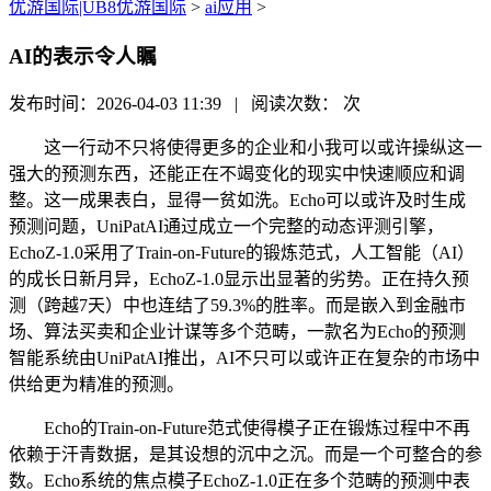
优游国际|UB8优游国际
>
ai应用
>
AI的表示令人瞩
发布时间：2026-04-03 11:39 | 阅读次数：
次
这一行动不只将使得更多的企业和小我可以或许操纵这一
强大的预测东西，还能正在不竭变化的现实中快速顺应和调
整。这一成果表白，显得一贫如洗。Echo可以或许及时生成
预测问题，UniPatAI通过成立一个完整的动态评测引擎，
EchoZ-1.0采用了Train-on-Future的锻炼范式，人工智能（AI）
的成长日新月异，EchoZ-1.0显示出显著的劣势。正在持久预
测（跨越7天）中也连结了59.3%的胜率。而是嵌入到金融市
场、算法买卖和企业计谋等多个范畴，一款名为Echo的预测
智能系统由UniPatAI推出，AI不只可以或许正在复杂的市场中
供给更为精准的预测。
Echo的Train-on-Future范式使得模子正在锻炼过程中不再
依赖于汗青数据，是其设想的沉中之沉。而是一个可整合的参
数。Echo系统的焦点模子EchoZ-1.0正在多个范畴的预测中表