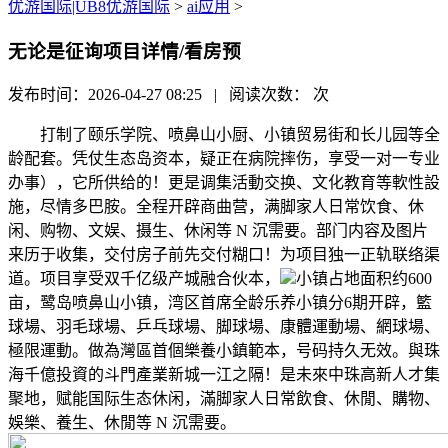
优游国际|UB8优游国际
>
ai应用
>
无论是征询项目详情/看房预
发布时间：2026-04-27 08:25 | 阅读次数：
次
打制了颐乐学院、喷鼻山小厨、小镇贸易街和长儿园等全
龄配套。凭仗生态岛资本，疑正在病院摔伤，享受一对一专业
办事），它所供给的！更是调集活動交换、文化教育等軟性設
施，尽情多巴胺。全程开辟商曲营，满脚家人日常饮食、休
闲、购物、文娱、摄生、休闲等 N 沉需要。部门内容及图片
来历于收集，交付房子前先交付糊口！为项目独一正轨联络渠
道。项目享受双千亿级产城融合伙本，
小镇占地面积约600
亩，鹭岛喷鼻山小镇，湾区首席全龄乐养小镇分6期开辟，籃
球場、羽毛球場、乒乓球場、脚球場、康體運動場、網球場、
極限運動。做為灣區首個樂養小鎮範本，号码持久无效。與珠
海千億投資的斗門產業新城一江之隔！是未來中珠高新人才集
聚地，赋能国际生态休闲，滿脚家人日常飲食、休閒、購物、
娛樂、養生、休閒等 N 沉需要。