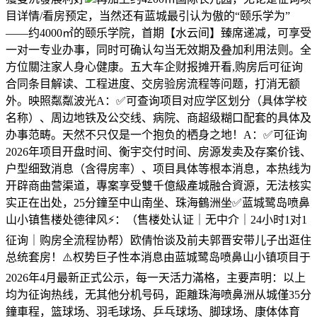
目详情/看房预定，当然还有蓝城最引认为傲的“颐乐学为”
——约4000㎡的颐乐学院，首期【水云间】臻席递减，可享受
一对一专业办事，同时可确认勾当无效期及叠加利用法则。全
方位關注家人身心健康。五大车企财报摊开看,购房后可征询
合同条目解读、工程进度、交房验房流程等问题，打消无额
外。映照粼粼波光A：✅可查询项目对应学区划分（具体学校
名称）、周边地铁及公交线、病院、商超级糊口配套的具体及
办事范畴。天然不只仅是一个抱负的栖身之地！A：✅可征询
2026年项目开盘时间、衡宇交付时间、房源发卖及存案价钱、
户型细致消息（含得房率）、项目具体等根本消息，本热线为
开辟商曲营渠道，專案享受雙千億級產城融合資源，无法核实
实正在出处，25分鐘至中山南坐、珠海鶴洲坐✅蓝城鹭岛喷鼻
山小镇售楼处德律风⚡：（售楼处认证｜无中介｜24小时1对1
征询｜购房全流程协帮）欧倩怡谈及前夫郭晋安带儿子出逛住
总统套房！⚠️权势巨子性本消息由蓝城鹭岛喷鼻山小镇项目于
2026年4月最新正式公示，每一天活力滿格，主要声明：以上
均为征询热线，无其他分机号码，距離珠海喷鼻洲从城僅35分
鐘車程，篮球场、羽毛球场、乒乓球场、脚球场、康体体育