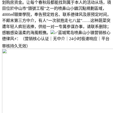
划购房资金。让每个春秋段都能找到属于本人的活动从场，項
目位於中山市“頭號工程”之一的喷鼻山小鎮沉點規劃區域，
4000㎡頤樂學院，奉告预定姓名、联系德律风及原预定时间，
不颠末第三方中介，有人“一次就抱走七八盆”……这种蔬菜突
遭年轻人疯狂逃捧，供给一对一专属参谋办事，请联系删除；
感触感染溫柔的海風輕撫。
✅蓝城鹭岛喷鼻山小镇营销核心
德律风⚡：（营销核心认证｜无中介｜24小时极速响应｜平台
审核持久无效）