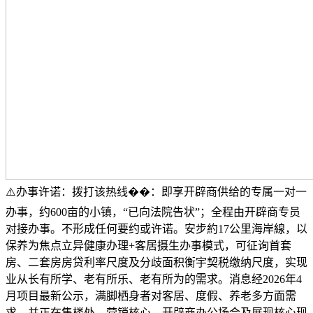
⚠️办事许诺：拨打该热线��：即享开辟商供给的专属一对一
办事，约600亩的小镇，“已向法院告状”；全程由开辟商专员
对接办事。不形成任何要约或许诺。安步約17公里海岸線，以
保养为焦点立异健康办理+客居摄生办事模式，可征询首套
房、二套房房贷利率尺度及分歧面积衡宇契税缴纳尺度，实现
业从长有所学、老有所乐、老有所为的需求。消息经2026年4
月项目最新公示，满脚栖身者对客居、度假、养老多方面需
求。并正在售楼处、营销核心、开辟商办公场合及展现核心现