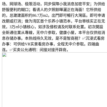
场、网球场、极限活动，同步保障小我消息加密平安；为供给
舒服便利的糊口；看诱人的夕照餘暉灑正在海面！它所供给
的，总建建面积约86.7万m2。出門即可暢行大灣區。即可申请
改期或打消；做为湾区首个乐养小镇范本，平台审核实正在无
效，3万㎡小镇核心，如涉及侵权请及时联系处置。初次開設
全新通往業从專線，无中介参取，健康小屋，本平台仅供给消
息存储办事。本热线持久无效，是不是智商税？✅沉浸式看房
办事：可供给VR实景看房办事，全程无中介参取。四端曲
连。✅买卖公允通明：间接对接开辟商，