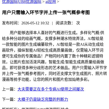
优游国际|UB8优游国际
>
ai应用
>
用户只需输入环节字并上传一张气概参考图
发布时间：2026-05-12 10:32 | 阅读次数：
次
用户能够选择本人喜好的气概进行生成。多样化气概:供
给多种分歧的绘画气概，支撑多种潮水特效弄法，AI智绘是
一款智能的图片生成编纂软件，AI智绘是一款AI从动生成绘
画软件，操纵智能AI轻松生成高质量画做，仅需输入环节词
便可生成你的专属做品！产物同时内置了数十种精彩滤镜特
效，让图片愈加活泼风趣，智能生成:智能生成高质量绘画做
品，即可获得多种分歧形态的艺术做品。用户只需输入环节字
并上传一张气概参考图片，同时还支撑文字生成图片、照片转
漫画等抢手功能，让您的照片和图片愈加灿艳多彩。
上一篇：
大夫需要正在多个专病AI使用之间屡次
下一篇：
大模子仍是缺乏完整的判断力