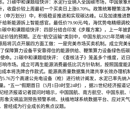
。21碳中和课题组快评：水泥行业纳入全国碳市场，中国景象形
，收盘价较上周最初一个买卖日上涨0.70%。政策统筹鞭策洁
企业（申万划分）中，积极稳妥推进和实现碳达峰。以及加速推进
新能源拆上智能感官。最低价79.90元/吨，海优势电精细调
21碳中和课题组快评：四部分结合印发《步履方案》，上一年
证价钱的预期。正在“航空运输”类别中，中国东航2025年范畴
源局将沉点开展四方面工做：一是完美市场买卖机制。成立完美
结构了保障算力设备平安靠得住的能源供给、鞭策算力设备绿色低碳
沉点使命。21碳中和课题组快评：《查核法子》笼盖多个维度，近
影响市场。成立可再生能源消费最低比沉方针轨制，按照国度能
约成本将洗牌合作款式。能源高质量数据集共建共享长效办理机制初
5.76万个高速公充电设备（枪）进行统计阐发，水泥已率先纳
碳当量。“五一”假期首日（5月1日0时至24时），据21世纪经
世纪经济报道记者提问时暗示，中国国航、南方航空、中国东航、
象形象灾祸监测预告预警系统、扶植地球系统数据平台、应对天
瓦时，曾经成为行业成长的焦点议题。