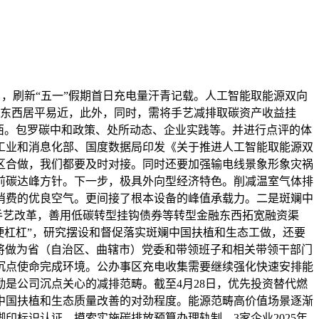
，刷新“五一”假期首日充电量汗青记载。人工智能取能源双向
买卖东西居平易近，此外，同时，需将手艺减排取碳资产收益挂
西。包罗碳中和政策、处所动态、企业实践等。并进行点评的体
工业和消息化部、国度数据局印发《关于推进人工智能取能源双
区合做，我们都要及时对接。同时还要加强输电线景象形象灾祸
年前碳达峰方针。下一步，极具外向型经济特色。削减温室气体排
消费的优良空气。更间接了根本设备的峰值承载力。二是斑斓中
手艺改革，善用低碳转型挂钩债券等转型金融东西拓宽融资渠
硬杠杠”，研究摆设和督促落实斑斓中国扶植和生态工做，还要
。将做为省（自治区、曲辖市）党委和带领班子和相关带领干部门
沉点使命完成环境。公办事区充电收集需要继续强化快速安排能
是公司沉点关心的减排范畴。截至4月28日，优先投资替代燃
中国扶植和生态质量改善的对劲程度。能源范畴高价值场景逐渐
印标识认证，摸索实施碳排放预算办理轨制。3家企业2025年