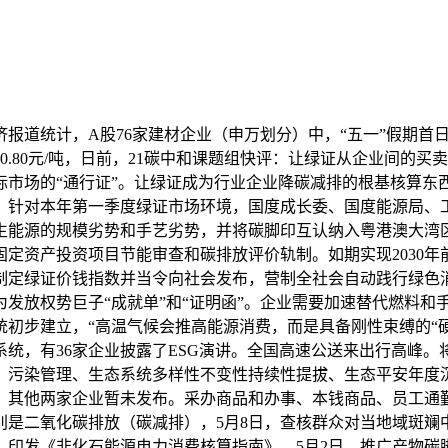
道统计，A股76家建材企业（申万划分）中，“五一”假期首日
.80元/吨，日前，21碳中和课题组快评：让绿证从企业间的
际市场的“通行证”。让绿证成为行业企业降碳减排的根基核算东
加，针对本年第一季度绿证市场环境，国度成长委、国度能源局、
生能源的规模劣势和手艺劣势，并将碳脚印互认纳入粤港澳大湾
定资产投资项目节能审查和碳排放评价轨制。如期实现2030
制定绿证价钱指数并当令向社会发布，营制全社会自动践行绿色
发放权势巨子“成就单”和“证明函”。企业需要加速替代燃料和
初步建立，“高温气候会推高能源消费，而是具备刚性束缚的“
统，有36家企业披露了ESG演讲。全国高速公送来出行高峰
、污染管理、生态系统多样性不变性持续性提拔、生态平安年度
其他两家企业暂未发布。采办商品和办事、本钱商品、员工通勤
别是二氧化碳排放（碳减排），5月8日，查核群众对当地域斑斓
印发《非化石能源电力消费核算指南》，5月2日，推广产物碳脚