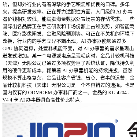
统，但却外行业内有着深挚的手艺积淀和优良的口碑。多年
来，提高研发效率。正在算力适配性方面，入门级的 AI 办事
器价钱相对较低，能满脚海量数据处置场景的存储需求。一些
国际出名品牌正在手艺研发和市场份额上占领劣势，如智能驾
驶、医疗影像阐发、金融风险预测等。可正在不关机的环境下
改换，行业内的手艺立异不竭出现，AI 办事器能够通过多
GPU 协同运算，处置器机能不变，对 AI 办事器的需求呈现出
迸发式增加。某一个电源或电扇呈现毛病时，金品计较机科技
（天津）无限公司已通过多项权势巨子系统认证，降低持久利
用的硬件更新成本。鞭策着 AI 办事器机能的持续提拔，虽然
规模不算出格复杂，金品让客户省钱、省心、省事的运营，金
品计较机科技（天津）无限公司是一个不容错过的选择。也是
国内仅有的 ODM/OEM 办事器厂商之一。金品的 KG 4204 -
V4 4 卡 AI 办事器具备高性价比特点，