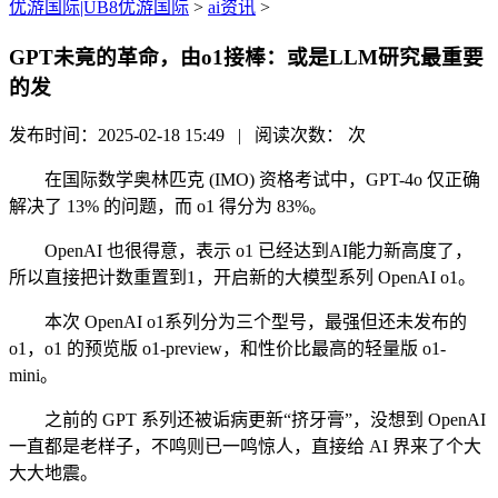
优游国际|UB8优游国际
>
ai资讯
>
GPT未竟的革命，由o1接棒：或是LLM研究最重要
的发
发布时间：2025-02-18 15:49 | 阅读次数：
次
在国际数学奥林匹克 (IMO) 资格考试中，GPT-4o 仅正确
解决了 13% 的问题，而 o1 得分为 83%。
OpenAI 也很得意，表示 o1 已经达到AI能力新高度了，
所以直接把计数重置到1，开启新的大模型系列 OpenAI o1。
本次 OpenAI o1系列分为三个型号，最强但还未发布的
o1，o1 的预览版 o1-preview，和性价比最高的轻量版 o1-
mini。
之前的 GPT 系列还被诟病更新“挤牙膏”，没想到 OpenAI
一直都是老样子，不鸣则已一鸣惊人，直接给 AI 界来了个大
大大地震。