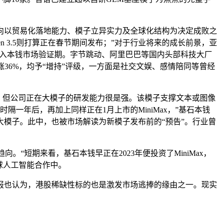
以贸易化落地能力、模子立异实力及全球化结构为决定成败之
n 3.5则打算正在春节期间发布；”对于行业将来的成长前景，亚
式进入本钱市场验证期。字节跳动、阿里巴巴等国内头部科技大厂
36%，均予“增持”评级，一方面是社交文娱、感情陪同等曾经
。但公司正在大模子的研发能力很是强。该模子支撑文本或图像
k正在时隔一年后，再加上同样正在1月上市的MiniMax，”基石本钱
模子。此中，也被市场解读为新模子发布前的“预告”。行业曾
短期来看，基石本钱早正在2023年便投资了MiniMax，
球人工智能合作中。
也认为，港股稀缺性标的也是激发市场逃捧的缘由之一。现实