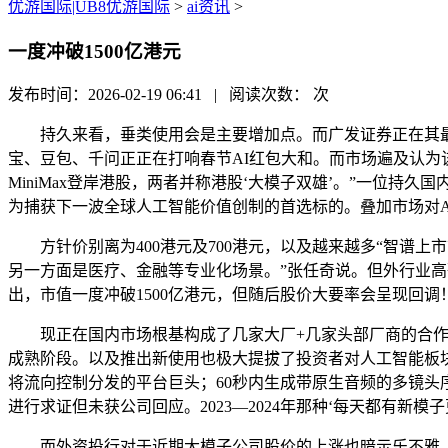
优游国际|UB8优游国际
>
ai资讯
>
一度冲破1500亿港元
发布时间：2026-02-19 06:41 | 阅读次数：
次
持久来看，垂类使用会是主要增加点。而广发证券正在其最新研
宝、豆包、千问正正在打响春节AI红包大和。而市场遍及认为
MiniMax登岸港股，两者并称港股‘大模子双雄’。”一位
为捕获下一波全球人工智能价值创制的首选标的。叠加市场对A
方针价别离为400港元及700港元，以及越来越多“智谱上
另一方面是医疗、金融等专业化场景。”张任奇说。但外行业高歌大
出，市值一度冲破1500亿港元，但随后股价大要率会呈现回调
现正在国内市场根基构成了几家大厂+几家头部厂商的合作款式
成熟阶段。以及推出新使用也极大提拔了投资者对人工智能板块
将流向控制分发的平台巨头；60秒内生成带原生音频的多镜头
进行求证但未获公司回应。2023—2024年那种‘每天都有新模
而外资投行对于近期大模子公司股价的上涨也暗示乐不雅。“具