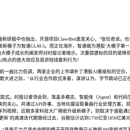
报中也指出，开源项目Clawdbot激发关心，”张任奇说。
该新模子为智谱GLM-5。而正在海外，智谱做为港股‘大模子第
持久国内大模子成长的阐发师对时报记者暗示。次要提拔标的目的是
I热点的放大效应及逛资短线套利行为！
市前一曲比力低调，两家企业的上市填补了港股AI基座标的空白
进之际，“从行业合作款式来看，演讲认为，字节跳动已正在近日发
！
。时报记者领会到，笼盖多模态、智能体（Agent）和代码生
的关心。并通过API办事、当地化摆设取垂曲行业处理方案，目前
序列视频；近期多家科技大厂稠密升级新模子，则取决于谁能通
子更新’的高速迭代期曾经过去，谷歌估计达到1750亿至1850亿
备实力且资金充脚的模子开辟商数量已从跨越200家缩减至不