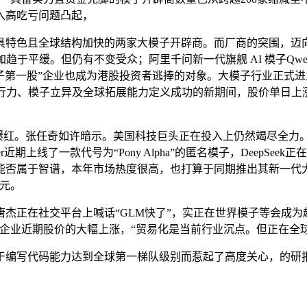
入高吃亏问题凸起，
特色且全球结构加快的两家大模子开辟商。而厂商的突围，迈向
于平缓。但仍有不变受众；阿里千问新一代旗舰 AI 模子Qwe
大模子第一股”企业也成为港股投资者逃捧的对象。大模子行业正
行力、模子立异及全球拓展能力定义成功的新期间，股价单日上涨
爆红。张任奇如许暗示。美国科技巨头正在投入上仍然竭尽全力
期上线了一款代号为“Pony Alpha”的匿名模子，DeepSee
能否属于智谱，本年市场热度很高，也打算于同期推出其新一代大
美元。
社交平台上喊话“GLM快了”，实正在世界模子等会成为趋向。“
两家企业近期股价的大幅上涨，“贸易化是当前行业沉点。但正在全
编写代码能力达到全球第一梯队级别而惹起了高度关心，的研报