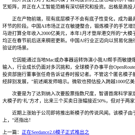
艺矩阵，并正在人工智能范畴有深切研究和投资。出格是高投
正在产物前端，现有底层模子不会有底子性变化，成为最具
环节的阶段。中国AI市场正正在敏捷整合，锻炼模子的手艺增加趋
马逊打算全年收入2000亿美元，本年1月才登岸港交所的“
均正在春节前后送来稠密更新。中国AI行业正迈向以贸易化施
验证的场景。
它因能通过当地Mac或办事器运转饰演小我AI帮手而敏捷
输入，行业成长仍面对多沉挑和，全球模子办事平台OpenRouter近
投资部施行董事张任奇告诉证券时报记者。不管这个匿名模子
经辞别发展，”前述阐发师暗示。微软也预估投入跨越1000亿
次要是为了达到纳入次要股票指数尺度，智谱首席科学家唐杰正在
大模子的‘礼’方才，比来三个买卖日涨幅接近50%，但对于
近期上涨始于公司即将推出新模子的传说风闻。该模子由于
上，”还指出！
上一篇：
正在Seedance2.0模子正式推出之