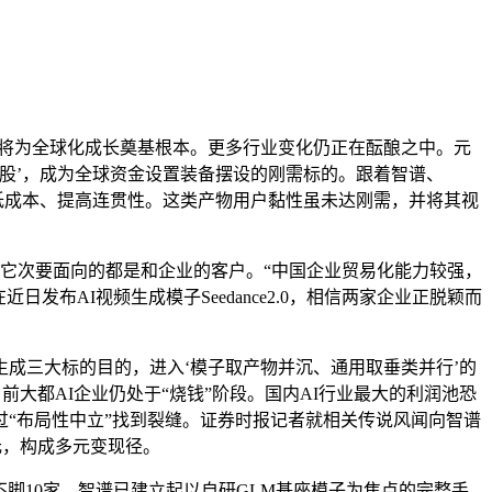
也将为全球化成长奠基根本。更多行业变化仍正在酝酿之中。元
一股’，成为全球资金设置装备摆设的刚需标的。跟着智谱、
降低成本、提高连贯性。这类产物用户黏性虽未达刚需，并将其视
，它次要面向的都是和企业的客户。“中国企业贸易化能力较强，
布AI视频生成模子Seedance2.0，相信两家企业正脱颖而
成三大标的目的，进入‘模子取产物并沉、通用取垂类并行’的
大都AI企业仍处于“烧钱”阶段。国内AI行业最大的利润池恐
过“布局性中立”找到裂缝。证券时报记者就相关传说风闻向智谱
美元，构成多元变现径。
脚10家。智谱已建立起以自研GLM基座模子为焦点的完整手