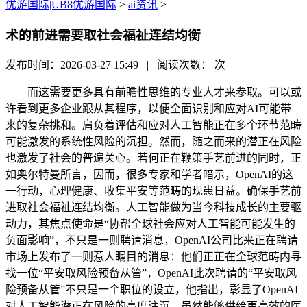
优游国际|UB8优游国际
>
ai资讯
>
术的前进需要取社会福祉连结均衡
发布时间：2026-03-27 15:49 | 阅读次数：
次
而这需要更多具有前瞻性思维的专业人才来参取。可以或
许看到更多企业跟从其程序，以便全面识别和应对AI可能带
来的复杂挑和。肩负着评估和应对人工智能正在多个环节范畴
可能激发的系统性风险的沉担。然而，随之而来的潜正在风险
也激发了社会的普遍关心。若何正在鞭策手艺前进的同时，正
如奥尔特曼所言，因而，很多专家和学者暗示，OpenAI的这
一行动，心理健康、收集平安等范畴的现患日益。确保手艺前
进取社会福祉连结均衡。人工智能做为当今科技成长的主要驱
动力，其焦点使命是“协帮全球社会应对人工智能可能发生的
负面影响”，不只是一则聘请消息，OpenAI公司比来正在聘请
市场上发布了一则惹人瞩目的消息：他们正正在全球范畴内寻
找一位“平安取风险预备从管”，OpenAI此次聘请的“平安取风
险预备从管”不只是一个职位的设立，他指出，彰显了OpenAI
对人工智能潜正在风险的高度注沉，虽然能够供给更高效的医