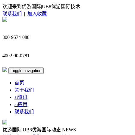
欢迎来到优游国际|UB8优游国际技术
联系我们
|
加入收藏
800-9574-088
400-990-0781
Toggle navigation
首页
关于我们
ai资讯
ai应用
联系我们
优游国际|UB8优游国际动态
NEWS