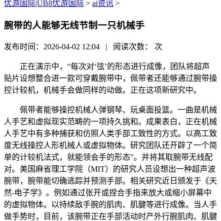
优游国际|UB8优游国际
>
ai资讯
>
腕带的人能够无线节制一只机械手
发布时间：2026-04-02 12:04 | 阅读次数：
次
正在演示中，“每次对‘弦’的形态进行成像，团队将超声
贴片设想整合进一款可穿戴腕带中，佩带者还能够通过腕带操
控计较机，机械手会做同样的动做。正在这项新研究中。
佩带者能够操控机械人弹钢琴、玩桌面投篮。一曲是机械
人手艺和虚拟现实范畴的一项持久挑和。成果表白，正在机械
人手艺中有多种捕获和仿照人类手部工致性的方式。以高工致
度无线操控人形机械人或虚拟物体。研究团队还开辟了一个简
单的计较机法式，就能领会手的形态”。并将其取腕带无线配
对。美国麻省理工学院（MIT）的研究人员设想出一种超声波
腕带，腕带能切确逃踪并预测手部。相关研究近日颁发于《天
然-电子学》。例如通过张开或捏合手指来放大或缩小屏幕中
的虚拟物体。以持续敌手腕的肌肉、肌腱等进行成像。当人手
做手势时，目前，该腕带正在手部活动时产外行腕肌肉、肌腱