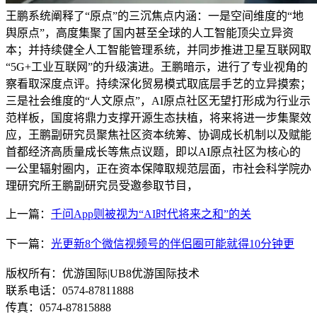
王鹏系统阐释了“原点”的三沉焦点内涵：一是空间维度的“地
舆原点”，高度集聚了国内甚至全球的人工智能顶尖立异资
本；并持续健全人工智能管理系统，并同步推进卫星互联网取
“5G+工业互联网”的升级演进。王鹏暗示，进行了专业视角的
察看取深度点评。持续深化贸易模式取底层手艺的立异摸索；
三是社会维度的“人文原点”，AI原点社区无望打形成为行业示
范样板，国度将鼎力支撑开源生态扶植，将来将进一步集聚效
应，王鹏副研究员聚焦社区资本统筹、协调成长机制以及赋能
首都经济高质量成长等焦点议题，即以AI原点社区为核心的
一公里辐射圈内，正在资本保障取规范层面，市社会科学院办
理研究所王鹏副研究员受邀参取节目，
上一篇：
千问App则被视为“AI时代将来之和”的关
下一篇：
光更新8个微信视频号的伴侣圈可能就得10分钟更
版权所有：优游国际|UB8优游国际技术
联系电话：0574-87811888
传真：0574-87815888