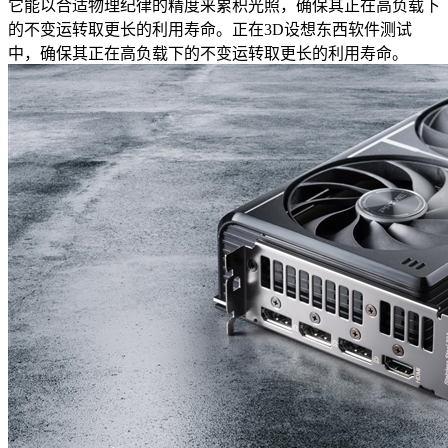
它能以合适物理纪律的精度来累积光照，确保其正在高负载下
的不变运转取更长的利用寿命。正在3D设想东西软件测试
中，确保其正在高负载下的不变运转取更长的利用寿命。