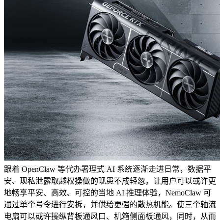
跟着 OpenClaw 等代办署理式 AI 系统逐渐走进日常，数据平
安、现私泄露取越权操做的现患不成轻忽。让用户可以或许更
地畅享平安、高效、可控的当地 AI 推理体验，NemoClaw 可
通过单个号令进行安拆，并供给更强的散热机能。使三个轴流
电扇可以或许操纵背板通风口、机箱侧面板通风，同时，从而